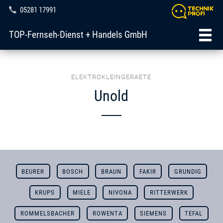
05281 17991
TOP-Fernseh-Dienst + Handels GmbH
ELEKTROKLEINGERAETE
Unold
BEURER
BOSCH
BRAUN
FAKIR
GRUNDIG
KRUPS
MIELE
NIVONA
RITTERWERK
ROMMELSBACHER
ROWENTA
SIEMENS
TEFAL