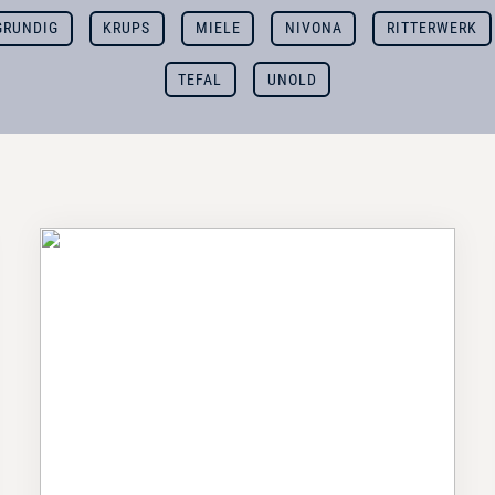
GRUNDIG
KRUPS
MIELE
NIVONA
RITTERWERK
TEFAL
UNOLD