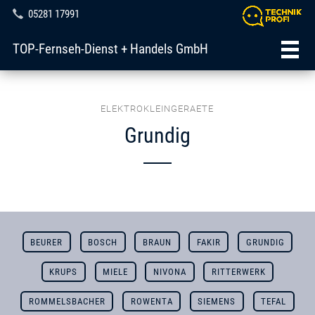
05281 17991
TOP-Fernseh-Dienst + Handels GmbH
ELEKTROKLEINGERAETE
Grundig
BEURER
BOSCH
BRAUN
FAKIR
GRUNDIG
KRUPS
MIELE
NIVONA
RITTERWERK
ROMMELSBACHER
ROWENTA
SIEMENS
TEFAL