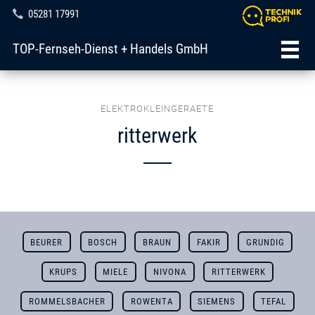
05281 17991
TOP-Fernseh-Dienst + Handels GmbH
ELEKTROKLEINGERAETE
ritterwerk
BEURER
BOSCH
BRAUN
FAKIR
GRUNDIG
KRUPS
MIELE
NIVONA
RITTERWERK
ROMMELSBACHER
ROWENTA
SIEMENS
TEFAL