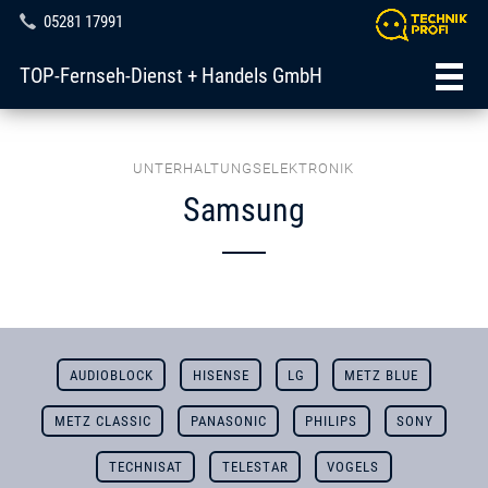
05281 17991
TOP-Fernseh-Dienst + Handels GmbH
UNTERHALTUNGSELEKTRONIK
Samsung
AUDIOBLOCK
HISENSE
LG
METZ BLUE
METZ CLASSIC
PANASONIC
PHILIPS
SONY
TECHNISAT
TELESTAR
VOGELS